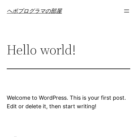
内
ヘボプログラマの部屋
容
を
ス
キ
Hello world!
ッ
プ
Welcome to WordPress. This is your first post.
Edit or delete it, then start writing!