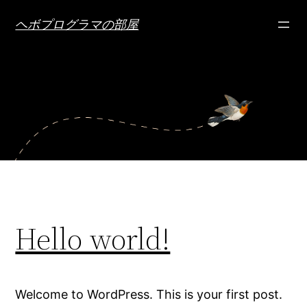
内
ヘボプログラマの部屋
容
を
ス
キ
ッ
プ
Hello world!
Welcome to WordPress. This is your first post.