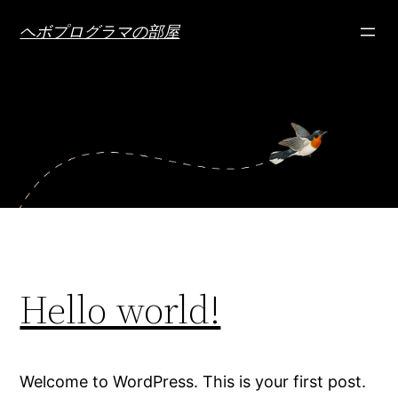
内
ヘボプログラマの部屋
容
を
ス
キ
ッ
プ
Hello world!
Welcome to WordPress. This is your first post.